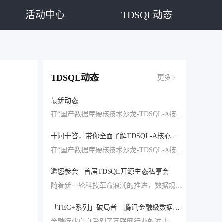
活动中心
TDSQL动态
TDSQL动态
更多
最新动态
在“国产数据库硬核技术沙龙-TDSQL-A技术揭秘”系列分享中，5位腾讯云技术大咖分别从整体技术架构、列式存储及相关执行优化、集群数据交互总线、分布式执行框架以及向量化执行引擎等多方面对TDSQL-A进行了深入解读。 在本系列分享的最后一期，我们整理了关于TDSQL-A大家最关心的十个问题，腾讯云技术大咖们将对这些问题一一解答。
十问十答，带你全面了解TDSQL-A核心优势
在“国产数据库硬核技术沙龙-TDSQL-A技术揭秘”系列分享中，5位腾讯云技术大咖分别从整体技术架构、列式存储及相关执行优化、集群数据交互总线、分布式执行框架以及向量化执行引擎等多方面对TDSQL-A进行了深入解读。 在本系列分享的最后一期，我们整理了关于TDSQL-A大家最关心的十个问题，腾讯云技术大咖们将对这些问题一一解答。
邀您参会 | 首届TDSQL开源生态私享会
随着新一轮科技革命浪潮的推进，数据规模呈现爆发式的增长，数据类型愈发丰富，数据应用也在快速深化。值此背景下，数据库的发展呈现出“云原生、国产化、开源共建”三大趋势。
「TEG+系列」破局者 – 腾讯金融级数据库TDSQL
金融行业自身受到了互联网行业的冲击。例如目前中国网民的两大节日：阿里巴巴的“11.11剁手节”，微信的“春节红包节”，给银行的支付系统，尤其是快捷支付系统，带来了很大冲击，原有的IOE架构面领比较大的挑战。此外，金融行业内部也开始思考，如何通过云计算、大数据等技术，提供更为普惠的金融服务，提升金融行业的服务效率。这些都使得基于TDSQL的分布式互联网架构来代替集中式的IOE架构成为可能。