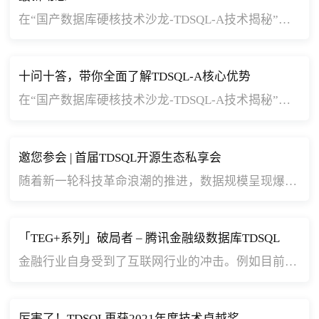
在“国产数据库硬核技术沙龙-TDSQL-A技术揭秘”系列分享中，5位腾讯云技术大咖分别从整体技术架构、列式存储及相关执行优化、集群数据交互总线、分布式执行框架以及向量化执行引擎等多方面对TDSQL-A进行了深入解读。
在本系列分享的最后一期，我们整理了关于TDSQL-A大家最关心的十个问题，腾讯云技术大咖们将对这些问题一一解答。
十问十答，带你全面了解TDSQL-A核心优势
在“国产数据库硬核技术沙龙-TDSQL-A技术揭秘”系列分享中，5位腾讯云技术大咖分别从整体技术架构、列式存储及相关执行优化、集群数据交互总线、分布式执行框架以及向量化执行引擎等多方面对TDSQL-A进行了深入解读。
在本系列分享的最后一期，我们整理了关于TDSQL-A大家最关心的十个问题，腾讯云技术大咖们将对这些问题一一解答。
邀您参会 | 首届TDSQL开源生态私享会
随着新一轮科技革命浪潮的推进，数据规模呈现爆发式的增长，数据类型愈发丰富，数据应用也在快速深化。值此背景下，数据库的发展呈现出“云原生、国产化、开源共建”三大趋势。
「TEG+系列」破局者 – 腾讯金融级数据库TDSQL
金融行业自身受到了互联网行业的冲击。例如目前中国网民的两大节日：阿里巴巴的“11.11剁手节”，微信的“春节红包节”，给银行的支付系统，尤其是快捷支付系统，带来了很大冲击，原有的IOE架构面领比较大的挑战。此外，金融行业内部也开始思考，如何通过云计算、大数据等技术，提供更为普惠的金融服务，提升金融行业的服务效率。这些都使得基于TDSQL的分布式互联网架构来代替集中式的IOE架构成为可能。
厉害了！TDSQL再获2021年度技术卓越奖