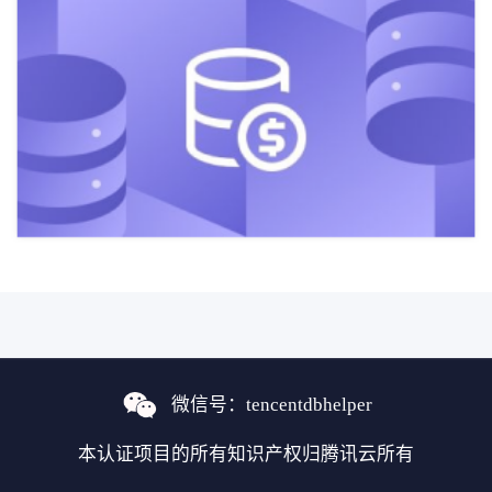
“2016年第一次去人行立下的flag，今年要实现了”，并且附上了6年前的朋友圈截图，下面是众多同事和领导的感叹和祝福。
我们素人无法理解一个技术老兵对于TDSQL的溺爱，就像我们无法理解年轻人对于爱情有多么渴望。
这一天，距离老潘等第一次去现场技术交流，已经过去整整2190天。
微信号：tencentdbhelper
本认证项目的所有知识产权归腾讯云所有