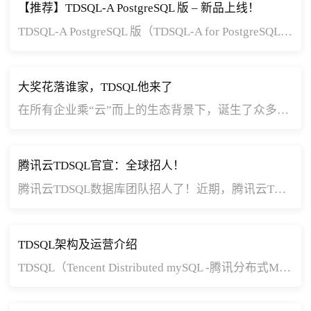
【推荐】TDSQL-A PostgreSQL 版 – 新品上线！
TDSQL-A PostgreSQL 版（TDSQL-A for PostgreSQL）是腾讯自主研发的分布式分析型数据库系统，产品采用无共享架构，具有自研高压缩比列式存储引擎和高性能的新一代向量化执行引擎，支持行列混合存储。支持完整的分布式事务 ACID 能力，全面兼容 PostgreSQL，高度兼容 Oracle 语法，支持多级容灾以及高安全能力，为您提供高效的海量数据存储和在线分析处理能力。适用于 GB ~ PB 级的海量 OLAP 场景。
大奖花落谁家，TDSQL他来了
在所有企业乘“云”而上的生态背景下，诞生了众多行业的领航者和开拓者，产生了引领分布式云技术的优秀产品。借这一趋势，全球分布式云联盟经过数月的策划、在报名的众多企业中进行仔细的遴选和评审，最终设立了“分布式云奖项”，并通过“全球分布式云大会·颁奖典礼”进行先进力量的传递。
腾讯云TDSQL官宣：全球招人！
腾讯云TDSQL数据库团队招人了！近期，腾讯云TDSQL团队开放大量岗位机会，面向全球寻找未来同行的数据库工程师大牛。每一位加入的伙伴，都将可在这里获得广阔的技术创新发展平台、丰富的国产数据库产业应用实践空间，以及个性化的技术发展路线。
TDSQL架构及运营介绍
TDSQL（Tencent Distributed mySQL -腾讯分布式MySQL）是针对金融联机交易场景推出的高一致性数据库解决方案，腾讯云金融级数据库产品。TDSQL产品形态为一个数据库集群，底层基于MySQL，对外的功能表现上与MySQL兼容。腾讯云数据库TDSQL已经服务超过500家金融机构，包括金融企业，覆盖保险、证券、理财、咨询等行业。同时，在政府、工业、能源、烟草等行业也有大量应用。