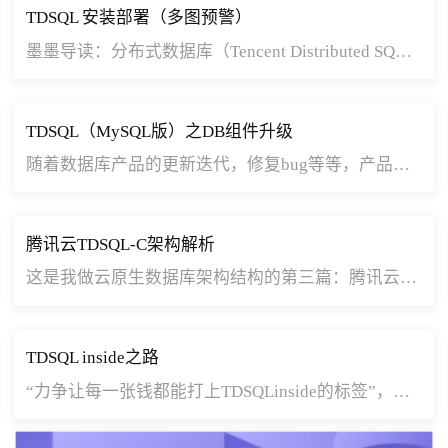
TDSQL 安装部署（多图预警）
墨墨导读：分布式数据库（Tencent Distributed SQL，TDSQL）是腾讯打造的一款分布式数据库产品，具备强一致高可用、全球部署架构、分布式水平扩展、高性能、企业级安全等特性，同时提供智能DBA、自动化运营、监控告警等配套设施，为客户提供完整的分布式数据库解决方案。
TDSQL（MySQL版）之DB组件升级
随着数据库产品的更新迭代，修复bug等等，产品避免不了会出现升级的需求。TDSQL（MysqL版）也会有这方面的需求。接下来我就说说如何对现有TDSQL（MySQL版）集群组件进行升级，而不影响业务。下面我们主要讲DB组件的升级方式。
腾讯云TDSQL-C架构解析
这是我做云原生数据库架构结构的第三篇：腾讯云TDSQL-C架构解析。
云原生数据库 TDSQL-C（Cloud Native Database TDSQL-C）简称 TDSQL-C，当年的名称是：CynosDB,后面为了统一名称，我们全部使用TDSQL-C。TDSQL-C 是腾讯云自研的新一代高性能高可用的企业级分布式云数据库。融合了传统数据库、云计算与新硬件技术的优势，100%兼容 MySQL 和 PostgreSQL，实现超百万级QPS的高吞吐，128TB海量分布式智能存储，保障数据安全可靠。
TDSQL inside之路
“力争让每一张钱都能打上TDSQLinside的标签”，距离潘安群在自己的朋友圈立下的这个flag，已经6年。
8月26日，在看到相关新闻之后，激动之余的老潘在朋友圈这样写道：