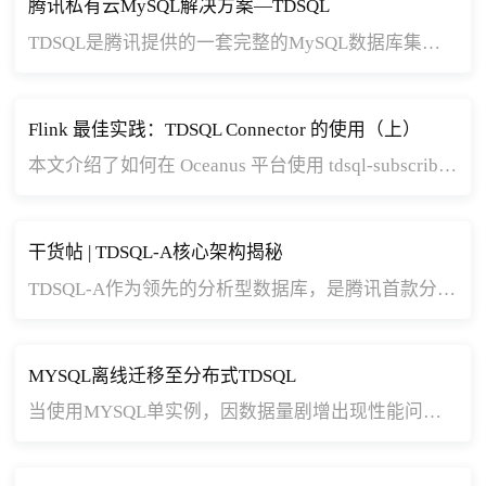
腾讯私有云MySQL解决方案—TDSQL
TDSQL是腾讯提供的一套完整的MySQL数据库集群化管理解决方案，作为私有云TStack平台重要的数据库产品能力，旨在解决高可用、高性能、分布式、配套设施等方面问题。
Flink 最佳实践：TDSQL Connector 的使用（上）
本文介绍了如何在 Oceanus 平台使用 tdsql-subscribe-connector [1] ，从 TDSQL-MySQL 订阅任务 [2] 创建，到 Oceanus 作业创建、最终数据验证，实现全流程的操作指导。需要注意的是，本文默认已经创建 TDSQL-MySQL 实例和 Oceanus 集群，并且二者在同一 VPC 下或者不同 VPC 下但网络已经打通。
干货帖 | TDSQL-A核心架构揭秘
TDSQL-A作为领先的分析型数据库，是腾讯首款分布式分析型数据库，采用全并行无共享架构，具有自研列式存储引擎，支持行列混合存储，适应于海量OLAP关联分析查询场景。它能够支持2000台物理服务器以上的集群规模，存储容量能达到单数据库实例百P级。
MYSQL离线迁移至分布式TDSQL
当使用MYSQL单实例，因数据量剧增出现性能问题的时候，普通的分库分表又难以满足其需求，一些客户会考虑迁移至分布式数据库。TDSQL 分布式是一款面向金融领域的一款数据库，适合应用在海量数据、高性能，高并发的使用场景。那么我们从MYSQL迁移至TDSQL都有哪些途径呢 ？